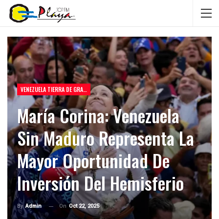
VENEZUELA TIERRA DE GRACIA
María Corina: Venezuela
Sin Maduro Representa La
Mayor Oportunidad De
Inversión Del Hemisferio
On
Oct 22, 2025
By
Admin