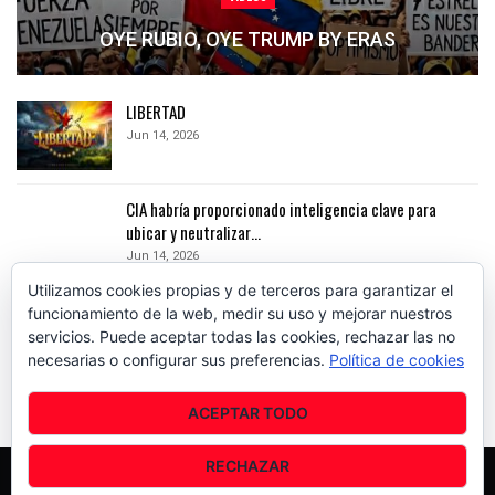
OYE RUBIO, OYE TRUMP BY ERAS
LIBERTAD
Jun 14, 2026
CIA habría proporcionado inteligencia clave para
ubicar y neutralizar…
Jun 14, 2026
Utilizamos cookies propias y de terceros para garantizar el
Ataque aéreo eliminó al «Niño Guerrero», líder del Tren
funcionamiento de la web, medir su uso y mejorar nuestros
de Aragua
servicios. Puede aceptar todas las cookies, rechazar las no
Jun 14, 2026
necesarias o configurar sus preferencias.
Política de cookies
ACEPTAR TODO
PREV
NEXT
1 of 80
RECHAZAR