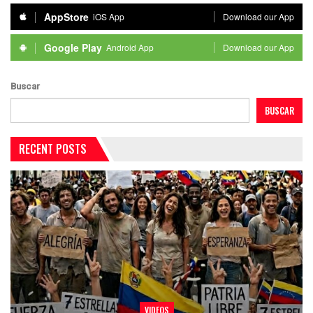
AppStore
iOS App
Download our App
Google Play
Android App
Download our App
Buscar
BUSCAR
RECENT POSTS
VIDEOS