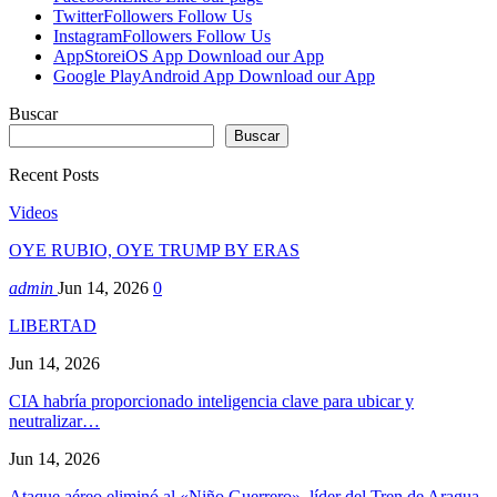
Twitter
Followers
Follow Us
Instagram
Followers
Follow Us
AppStore
iOS App
Download our App
Google Play
Android App
Download our App
Buscar
Buscar
Recent Posts
Videos
OYE RUBIO, OYE TRUMP BY ERAS
admin
Jun 14, 2026
0
LIBERTAD
Jun 14, 2026
CIA habría proporcionado inteligencia clave para ubicar y
neutralizar…
Jun 14, 2026
Ataque aéreo eliminó al «Niño Guerrero», líder del Tren de Aragua