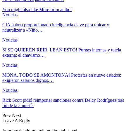
You might also like
More from author
Noticias
CIA habría proporcionado inteligencia clave para ubicar y
neutralizar a «Niño…
Noticias
SI SE QUIEREN REIR, LEAN ESTO! Purgas internas y tutela
externa: el chavismo…
Noticias
MONA, TODO SE AMONTONA! Protestas en nueve estados:
exigieron salarios dignos,…
Noticias
Rick Scott pidió reimponer sanciones contra Delcy Rodríguez tras
fin de la amnistía
Prev
Next
Leave A Reply
Your email address will not be published.