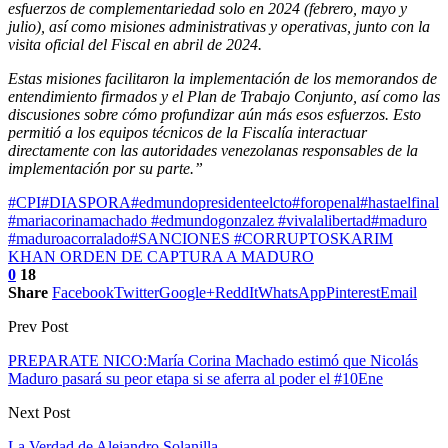
esfuerzos de complementariedad solo en 2024 (febrero, mayo y
julio), así como misiones administrativas y operativas, junto con la
visita oficial del Fiscal en abril de 2024.
Estas misiones facilitaron la implementación de los memorandos de
entendimiento firmados y el Plan de Trabajo Conjunto, así como las
discusiones sobre cómo profundizar aún más esos esfuerzos. Esto
permitió a los equipos técnicos de la Fiscalía interactuar
directamente con las autoridades venezolanas responsables de la
implementación por su parte.”
#CPI
#DIASPORA
#edmundopresidenteelcto
#foropenal
#hastaelfinal
#mariacorinamachado #edmundogonzalez #vivalalibertad
#maduro
#maduroacorralado
#SANCIONES #CORRUPTOS
KARIM
KHAN ORDEN DE CAPTURA A MADURO
0
18
Share
Facebook
Twitter
Google+
ReddIt
WhatsApp
Pinterest
Email
Prev Post
PREPARATE NICO:María Corina Machado estimó que Nicolás
Maduro pasará su peor etapa si se aferra al poder el #10Ene
Next Post
La Verdad de Alejandro Solanilla