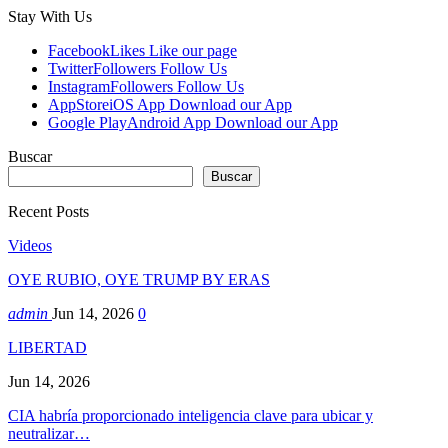
Stay With Us
Facebook
Likes
Like our page
Twitter
Followers
Follow Us
Instagram
Followers
Follow Us
AppStore
iOS App
Download our App
Google Play
Android App
Download our App
Buscar
Buscar
Recent Posts
Videos
OYE RUBIO, OYE TRUMP BY ERAS
admin
Jun 14, 2026
0
LIBERTAD
Jun 14, 2026
CIA habría proporcionado inteligencia clave para ubicar y
neutralizar…