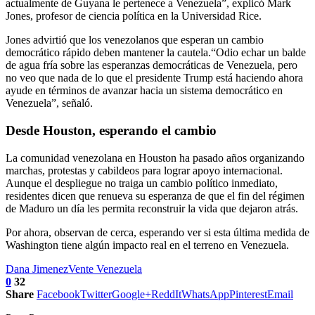
actualmente de Guyana le pertenece a Venezuela”, explicó Mark
Jones, profesor de ciencia política en la Universidad Rice.
Jones advirtió que los venezolanos que esperan un cambio
democrático rápido deben mantener la cautela.“Odio echar un balde
de agua fría sobre las esperanzas democráticas de Venezuela, pero
no veo que nada de lo que el presidente Trump está haciendo ahora
ayude en términos de avanzar hacia un sistema democrático en
Venezuela”, señaló.
Desde Houston, esperando el cambio
La comunidad venezolana en Houston ha pasado años organizando
marchas, protestas y cabildeos para lograr apoyo internacional.
Aunque el despliegue no traiga un cambio político inmediato,
residentes dicen que renueva su esperanza de que el fin del régimen
de Maduro un día les permita reconstruir la vida que dejaron atrás.
Por ahora, observan de cerca, esperando ver si esta última medida de
Washington tiene algún impacto real en el terreno en Venezuela.
Dana Jimenez
Vente Venezuela
0
32
Share
Facebook
Twitter
Google+
ReddIt
WhatsApp
Pinterest
Email