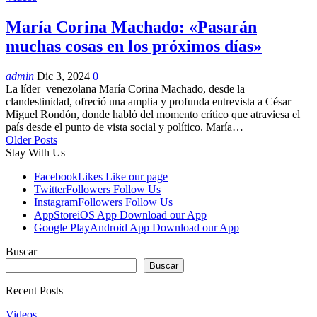
María Corina Machado: «Pasarán
muchas cosas en los próximos días»
admin
Dic 3, 2024
0
La líder venezolana María Corina Machado, desde la
clandestinidad, ofreció una amplia y profunda entrevista a César
Miguel Rondón, donde habló del momento crítico que atraviesa el
país desde el punto de vista social y político. María…
Older Posts
Stay With Us
Facebook
Likes
Like our page
Twitter
Followers
Follow Us
Instagram
Followers
Follow Us
AppStore
iOS App
Download our App
Google Play
Android App
Download our App
Buscar
Buscar
Recent Posts
Videos