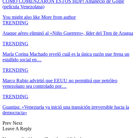
COMO COMENZARON ESTOS HDP! Amanecio de Golpe
(película Venezolana)
You might also like
More from author
TRENDING
Ataque aéreo eliminó al «Niño Guerrero», líder del Tren de Aragua
TRENDING
María Corina Machado reveló cuál es la única razón que frena un
estallido social en…
TRENDING
Marco Rubio advirtió que EEUU no permitirá que petróleo
venezolano sea controlado por…
TRENDING
Guanipa: «Venezuela ya inició una transición irreversible hacia la
democracia»
Prev
Next
Leave A Reply