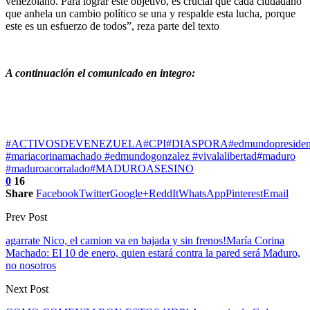
venezolano. Para lograr este objetivo, es crucial que cada ciudadano
que anhela un cambio político se una y respalde esta lucha, porque
este es un esfuerzo de todos”, reza parte del texto
A continuación el comunicado en integro:
#ACTIVOSDEVENEZUELA
#CPI
#DIASPORA
#edmundopresiden
#mariacorinamachado #edmundogonzalez #vivalalibertad
#maduro
#maduroacorralado
#MADUROASESINO
0
16
Share
Facebook
Twitter
Google+
ReddIt
WhatsApp
Pinterest
Email
Prev Post
agarrate Nico, el camion va en bajada y sin frenos!María Corina
Machado: El 10 de enero, quien estará contra la pared será Maduro,
no nosotros
Next Post