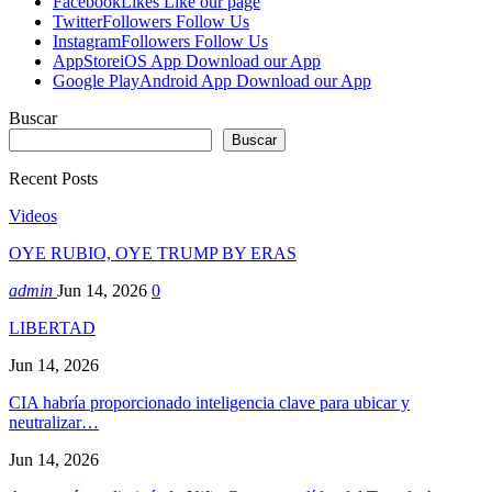
Facebook
Likes
Like our page
Twitter
Followers
Follow Us
Instagram
Followers
Follow Us
AppStore
iOS App
Download our App
Google Play
Android App
Download our App
Buscar
Buscar
Recent Posts
Videos
OYE RUBIO, OYE TRUMP BY ERAS
admin
Jun 14, 2026
0
LIBERTAD
Jun 14, 2026
CIA habría proporcionado inteligencia clave para ubicar y
neutralizar…
Jun 14, 2026