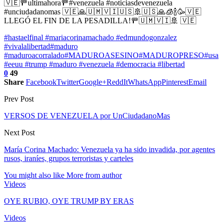
🇻🇪🚥ultimahora🚥#venezuela #noticiasdevenezuela
#unciudadanomas 🇻🇪🙏🇺🇲🇻🇮🇺🇸🚢🇺🇸🙏🧊🍾🥳🇻🇪
LLEGÓ EL FIN DE LA PESADILLA!🚥🇺🇲🇻🇮🚢 🇻🇪
#hastaelfinal #mariacorinamachado #edmundogonzalez
#vivalalibertad
#maduro
#maduroacorralado
#MADUROASESINO
#MADUROPRESO
#usa
#eeuu #trump #maduro #venezuela #democracia #libertad
0
49
Share
Facebook
Twitter
Google+
ReddIt
WhatsApp
Pinterest
Email
Prev Post
VERSOS DE VENEZUELA por UnCiudadanoMas
Next Post
María Corina Machado: Venezuela ya ha sido invadida, por agentes
rusos, iraníes, grupos terroristas y carteles
You might also like
More from author
Videos
OYE RUBIO, OYE TRUMP BY ERAS
Videos