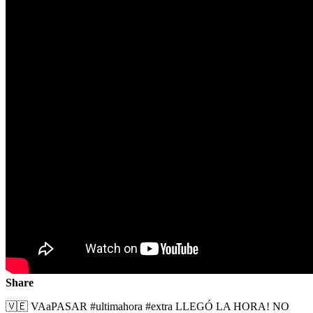
Share
🇻🇪 VAaPASAR #ultimahora #extra LLEGÓ LA HORA! NO