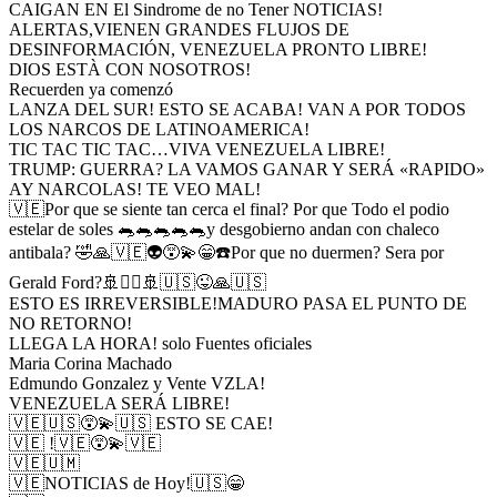
CAIGAN EN El Sindrome de no Tener NOTICIAS!
ALERTAS,VIENEN GRANDES FLUJOS DE
DESINFORMACIÓN, VENEZUELA PRONTO LIBRE!
DIOS ESTÀ CON NOSOTROS!
Recuerden ya comenzó
LANZA DEL SUR! ESTO SE ACABA! VAN A POR TODOS
LOS NARCOS DE LATINOAMERICA!
TIC TAC TIC TAC…VIVA VENEZUELA LIBRE!
TRUMP: GUERRA? LA VAMOS GANAR Y SERÁ «RAPIDO»
AY NARCOLAS! TE VEO MAL!
🇻🇪Por que se siente tan cerca el final? Por que Todo el podio
estelar de soles 🐀🐀🐀🐀🐀y desgobierno andan con chaleco
antibala? 🤣🙏🇻🇪👽😵‍💫😁☎️Por que no duermen? Sera por
Gerald Ford?🚢🏴‍☠️🚢🇺🇸😜🙏🇺🇸
ESTO ES IRREVERSIBLE!MADURO PASA EL PUNTO DE
NO RETORNO!
LLEGA LA HORA! solo Fuentes oficiales
Maria Corina Machado
Edmundo Gonzalez y Vente VZLA!
VENEZUELA SERÁ LIBRE!
🇻🇪🇺🇸😵‍💫🇺🇸 ESTO SE CAE!
🇻🇪 !🇻🇪😵‍💫🇻🇪
🇻🇪🇺🇲
🇻🇪NOTICIAS de Hoy!🇺🇸😁