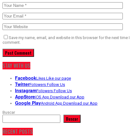
Save my name, email, and website in this browser for the next time I
comment.
STAY WITH US
Facebook
Likes
Like our page
Twitter
Followers
Follow Us
Instagram
Followers
Follow Us
AppStore
iOS App
Download our App
Google Play
Android App
Download our App
Buscar
Buscar
RECENT POSTS