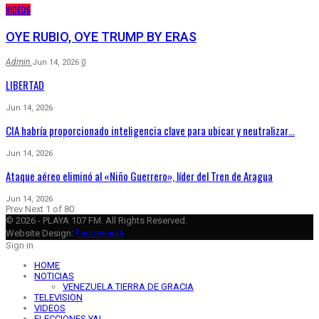
VIDEOS
OYE RUBIO, OYE TRUMP BY ERAS
Admin
Jun 14, 2026
0
LIBERTAD
Jun 14, 2026
CIA habría proporcionado inteligencia clave para ubicar y neutralizar…
Jun 14, 2026
Ataque aéreo eliminó al «Niño Guerrero», líder del Tren de Aragua
Jun 14, 2026
Prev
Next
1 of 80
© 2026 - PLAYA 107 FM. All Rights Reserved.
Website Design:
Factomania
Sign in
HOME
NOTICIAS
VENEZUELA TIERRA DE GRACIA
TELEVISION
VIDEOS
ELECCIONES YA!