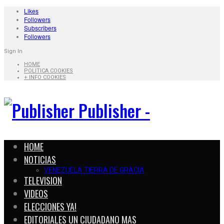
Likes
Followers
Subscribers
Followers
Sign In
HOME
POLITICA COOKIES
+ INFO COOKIES
Publisher -
HOME
NOTICIAS
VENEZUELA TIERRA DE GRACIA
TELEVISION
VIDEOS
ELECCIONES YA!
EDITORIALES UN CIUDADANO MAS