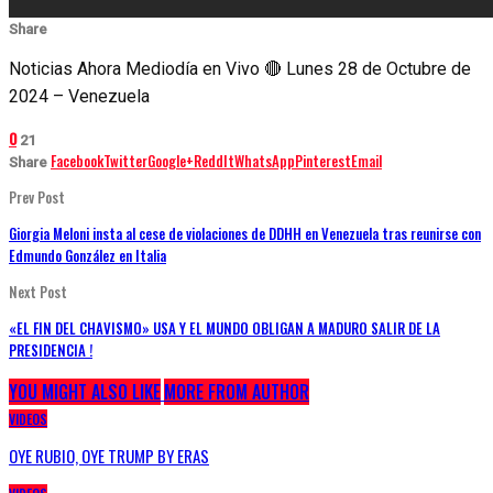
Share
Noticias Ahora Mediodía en Vivo 🔴 Lunes 28 de Octubre de
2024 – Venezuela
0
21
Facebook
Twitter
Google+
ReddIt
WhatsApp
Pinterest
Email
Share
Prev Post
Giorgia Meloni insta al cese de violaciones de DDHH en Venezuela tras reunirse con
Edmundo González en Italia
Next Post
«EL FIN DEL CHAVISMO» USA Y EL MUNDO OBLIGAN A MADURO SALIR DE LA
PRESIDENCIA !
YOU MIGHT ALSO LIKE
MORE FROM AUTHOR
VIDEOS
OYE RUBIO, OYE TRUMP BY ERAS