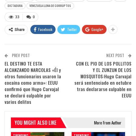
DICTADURA
VENEZUELA LLENA DE CORRUPTOS
33
0
Facebook
Twitter
Google+
Share
PREV POST
NEXT POST
EL DESTINO TE ESTA
CON EL PIO DE LOS POLLITOS
ALCANZANDO NARCOLAS «Él y
Y EL ZUNZUN DE LOS
otros funcionarios usaron la
MOSQUITOS:Hugo Carvajal
cocaína como arma»: EEUU
será sentenciado en octubre
confirmó que Hugo Carvajal
tras declararse culpable en
se declaró culpable por
EEUU
varios delitos
YOU MIGHT ALSO LIKE
More From Author
TRENDING
TRENDING