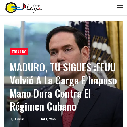
TRENDING
MADURO, TU SIGUES :EEUU
Volvió A La Carga E Impuso
Mano Dura Contra El
Régimen Cubano
On
Jul 1, 2025
By
Admin