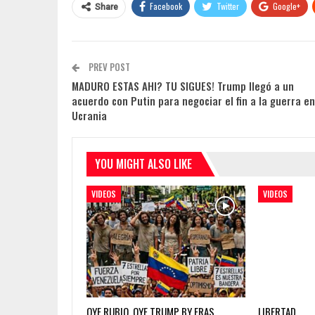
Facebook
Twitter
Google+
Share
PREV POST
MADURO ESTAS AHI? TU SIGUES! Trump llegó a un
acuerdo con Putin para negociar el fin a la guerra en
Ucrania
YOU MIGHT ALSO LIKE
VIDEOS
VIDEOS
OYE RUBIO, OYE TRUMP BY ERAS
LIBERTAD