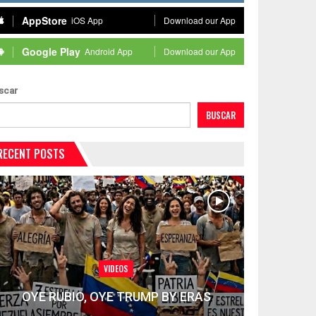
AppStore
iOS App
Download our App
Google Play
Android App
Download our App
scar
BUSCAR
RECENT POSTS
VIDEOS
OYE RUBIO, OYE TRUMP BY ERAS