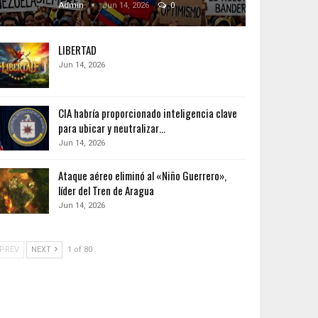
Admin
Jun 14, 2026
0
LIBERTAD
Jun 14, 2026
CIA habría proporcionado inteligencia clave
para ubicar y neutralizar…
Jun 14, 2026
Ataque aéreo eliminó al «Niño Guerrero»,
líder del Tren de Aragua
Jun 14, 2026
PREV
NEXT
1 of 80