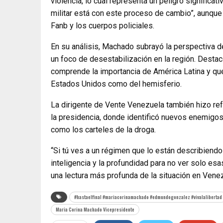
violencia, lo cual representa un peligro significat
militar está con este proceso de cambio”, aunque
Fanb y los cuerpos policiales.
En su análisis, Machado subrayó la perspectiva 
un foco de desestabilización en la región. Desta
comprende la importancia de América Latina y que 
Estados Unidos como del hemisferio.
La dirigente de Vente Venezuela también hizo ref
la presidencia, donde identificó nuevos enemigos
como los carteles de la droga.
“Si tú ves a un régimen que lo están describiendo
inteligencia y la profundidad para no ver solo es
una lectura más profunda de la situación en Vene
#hastaelfinal #mariacorinamachado #edmundogonzalez #vivalalibertad
Maria Corina Machado Vicepresidente