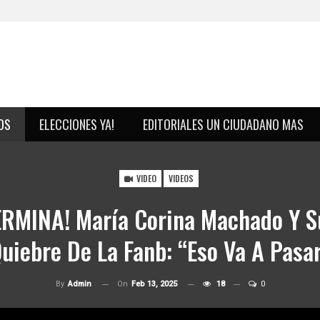
OS
ELECCIONES YA!
EDITORIALES UN CIUDADANO MAS
VIDEO
VIDEOS
MINA! María Corina Machado Y Su
uiebre De La Fanb: “Eso Va A Pasa
On
Feb 13, 2025
18
0
By
Admin