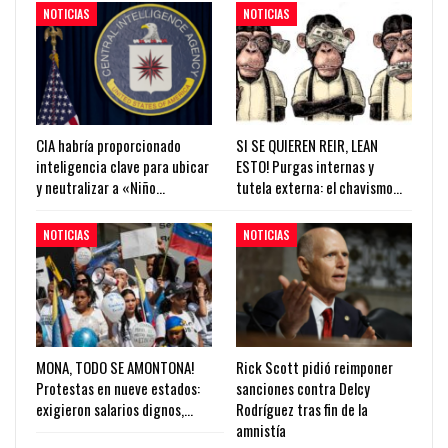
NOTICIAS
NOTICIAS
CIA habría proporcionado
SI SE QUIEREN REIR, LEAN
inteligencia clave para ubicar
ESTO! Purgas internas y
y neutralizar a «Niño…
tutela externa: el chavismo…
NOTICIAS
NOTICIAS
MONA, TODO SE AMONTONA!
Rick Scott pidió reimponer
Protestas en nueve estados:
sanciones contra Delcy
exigieron salarios dignos,…
Rodríguez tras fin de la
amnistía