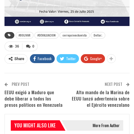
#BOLIVAR
#DEVALUACION
corrupcionchavista
Dollar;
36
0
Facebook
Twitter
Google+
Share
PREV POST
NEXT POST
EEUU exigió a Maduro que
Alto mando de la Marina de
debe liberar a todos los
EEUU lanzó advertencia sobre
presos políticos en Venezuela
el Ejército venezolano
YOU MIGHT ALSO LIKE
More From Author