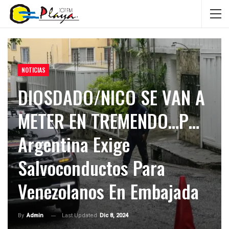
NOTICIAS
DIOSDADO/NICO SE VAN A
METER EN TREMENDO…P…
Argentina Exige
Salvoconductos Para
Venezolanos En Embajada
Last Updated
Dic 8, 2024
By
Admin