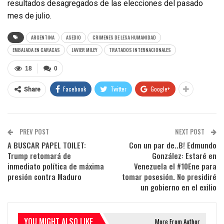
resultados desagregados de las elecciones del pasado
mes de julio.
ARGENTINA
ASEDIO
CRIMENES DE LESA HUMANIDAD
EMBAJADA EN CARACAS
JAVIER MILEY
TRATADOS INTERNACIONALES
18
0
Facebook
Twitter
Google+
Share
PREV POST
NEXT POST
A BUSCAR PAPEL TOILET:
Con un par de..B! Edmundo
Trump retomará de
González: Estaré en
inmediato política de máxima
Venezuela el #10Ene para
presión contra Maduro
tomar posesión. No presidiré
un gobierno en el exilio
YOU MIGHT ALSO LIKE
More From Author