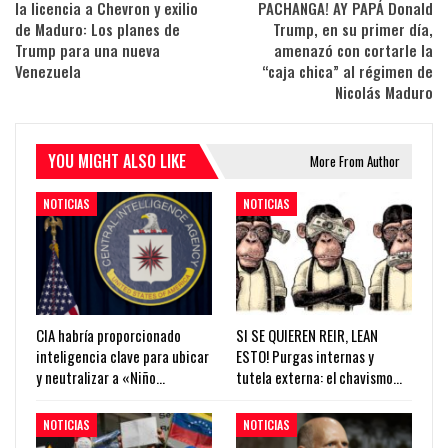
la licencia a Chevron y exilio
PACHANGA! AY PAPÁ Donald
de Maduro: Los planes de
Trump, en su primer día,
Trump para una nueva
amenazó con cortarle la
Venezuela
“caja chica” al régimen de
Nicolás Maduro
YOU MIGHT ALSO LIKE
More From Author
NOTICIAS
NOTICIAS
CIA habría proporcionado
SI SE QUIEREN REIR, LEAN
inteligencia clave para ubicar
ESTO! Purgas internas y
y neutralizar a «Niño…
tutela externa: el chavismo…
NOTICIAS
NOTICIAS