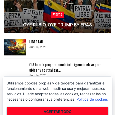
VIDEOS
OYE RUBIO, OYE TRUMP BY ERAS
LIBERTAD
Jun 14, 2026
CIA habría proporcionado inteligencia clave para
ubicar y neutralizar…
Jun 14, 2026
Utilizamos cookies propias y de terceros para garantizar el
Ataque aéreo eliminó al «Niño Guerrero», líder del Tren
funcionamiento de la web, medir su uso y mejorar nuestros
de Aragua
servicios. Puede aceptar todas las cookies, rechazar las no
Jun 14, 2026
necesarias o configurar sus preferencias.
Política de cookies
ACEPTAR TODO
PREV
NEXT
1 of 80