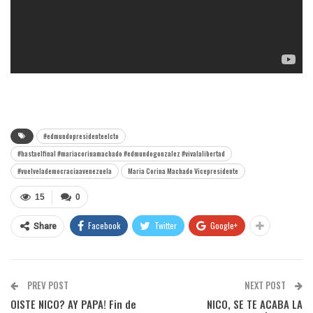
#edmundopresidenteelcto
#hastaelfinal #mariacorinamachado #edmundogonzalez #vivalalibertad
#vuelvelademocraciaavenezuela
Maria Corina Machado Vicepresidente
15
0
Facebook
Twitter
Google+
Share
PREV POST
NEXT POST
OISTE NICO? AY PAPA! Fin de
NICO, SE TE ACABA LA