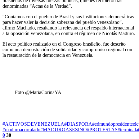
brasileños de diversas fuerzas políticas, quienes recibieron las
denominadas “Actas de la Verdad”.
“Contamos con el pueblo de Brasil y sus instituciones democráticas
para hacer valer la decisión soberana del pueblo venezolano”,
afirmó Machado, resaltando la relevancia del respaldo internacional
a la oposición venezolana, en contra el régimen de Nicolás Maduro.
El acto político realizado en el Congreso brasileño, fue descrito
como una demostración de solidaridad y compromiso regional con
la restauración de la democracia en Venezuela.
Foto @MariaCorinaYA
#ACTIVOSDEVENEZUELA
#DIASPORA
#edmundopresidenteelc
#maduroacorralado
#MADUROASESINO
#PROTESTAS
#terminalat
0
30