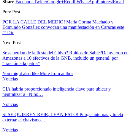
Share
Facebook
Twitter
Google+
ReddIt
WhatsApp
Pinterest
Email
Prev Post
POR LA CALLE DEL MEDIO! María Corina Machado y
Edmundo González convocan una manifestación en Caracas este
#1Dic
Next Post
Se acuerdan de la fiesta del Chivo? Ruidos de Sable?Detuvieron en
Amazonas a 10 efectivos de la GNB, incluido un general, por
“traición a la patria”
You might also like
More from author
Noticias
CIA habría proporcionado inteligencia clave para ubicar y
neutralizar a «Niño…
Noticias
SI SE QUIEREN REIR, LEAN ESTO! Purgas internas y tutela
externa: el chavismo…
Noticias