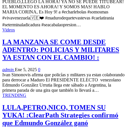
PUEBLO,LLEGO LA HORA! YA NO SE PUEDE TITUBEAR!
EL MOMENTO ES AHORA! Y SOMOS MAS! HABLO
MARIA CORINA, Es Hoy 9! a #echarlebolas #somosmas
#vivavenezuela🇻🇪❤️ #madurodequetevastevas #caelatirania
#seterminaladicadura #seacabalaopresion…
Videos
LA MANZANA SE COME DESDE
ADENTRO: POLICIAS Y MILITARES
YA ESTAN CON EL CAMBIO! :
admin
Ene 5, 2025
0
Ivan Simonovis afirma que policías y militares ya estan colaborando
para derrocar a Maduro El PRESIDENTE ELECTO venezolano
Edmundo González Urrutia llega este sábado a Argentina, la
primera parada de una gira que también lo llevará a…
TRENDING
LULA,PETRO,NICO, TOMEN SU
YUKA! :ClearPath Strategies confirmó
que Edmundo González ganó