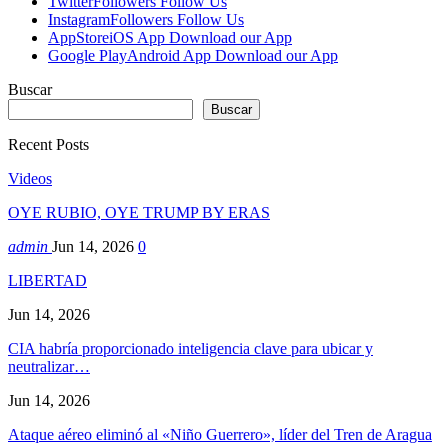
Twitter
Followers
Follow Us
Instagram
Followers
Follow Us
AppStore
iOS App
Download our App
Google Play
Android App
Download our App
Buscar
Buscar
Recent Posts
Videos
OYE RUBIO, OYE TRUMP BY ERAS
admin
Jun 14, 2026
0
LIBERTAD
Jun 14, 2026
CIA habría proporcionado inteligencia clave para ubicar y
neutralizar…
Jun 14, 2026
Ataque aéreo eliminó al «Niño Guerrero», líder del Tren de Aragua