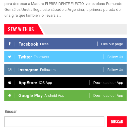
para derrocar a Maduro El PRESIDENTE ELECTO venezolano Edmundo
González Urrutia llega este sábado a Argentina, la primera parada de
una gira que también lo llevará a…
STAY WITH US
Facebook
Likes
Like our page
Twitter
Followers
Follow Us
Instagram
Followers
Follow Us
AppStore
iOS App
Download our App
Google Play
Android App
Download our App
Buscar
BUSCAR