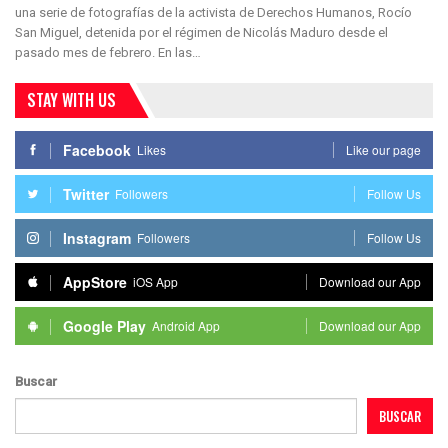
una serie de fotografías de la activista de Derechos Humanos, Rocío
San Miguel, detenida por el régimen de Nicolás Maduro desde el
pasado mes de febrero. En las…
STAY WITH US
Facebook
Likes
Like our page
Twitter
Followers
Follow Us
Instagram
Followers
Follow Us
AppStore
iOS App
Download our App
Google Play
Android App
Download our App
Buscar
BUSCAR