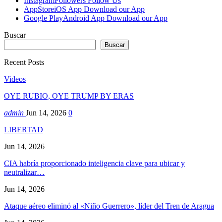
Instagram
Followers
Follow Us
AppStore
iOS App
Download our App
Google Play
Android App
Download our App
Buscar
Buscar
Recent Posts
Videos
OYE RUBIO, OYE TRUMP BY ERAS
admin
Jun 14, 2026
0
LIBERTAD
Jun 14, 2026
CIA habría proporcionado inteligencia clave para ubicar y
neutralizar…
Jun 14, 2026
Ataque aéreo eliminó al «Niño Guerrero», líder del Tren de Aragua